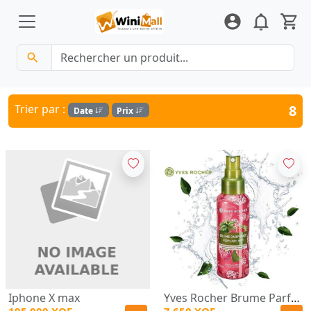
Trier par :
8
Date
Prix
Iphone X max
Yves Rocher Brume Parfumée Corps & Cheveux Framboise Menthe Poivrée