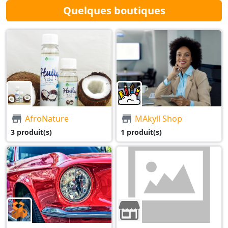
Quelques boutiques
AfroNature
MAkyll Shop
3 produit(s)
1 produit(s)