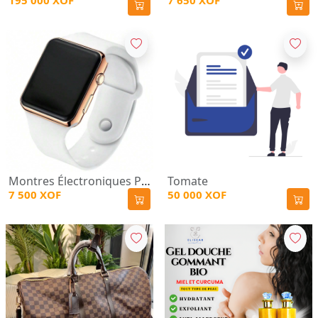
195 000 XOF
7 650 XOF
Montres Électroniques Pour Couple Unisexe Avec Affichage De L'heure Et De La Date
Tomate
7 500 XOF
50 000 XOF