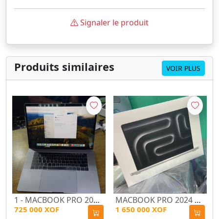
Signaler le produit
Produits similaires
VOIR PLUS
1 - MACBOOK PRO 2019 CORE I7 15 POUCES ( 32Go ram et 512 Ssd)
MACBOOK PRO 2024 M3 PRO 14.2 POUCES ( 18Go ram et 512 Ssd) puce M3 Pro ( azerty )
725 000 XOF
1 650 000 XOF