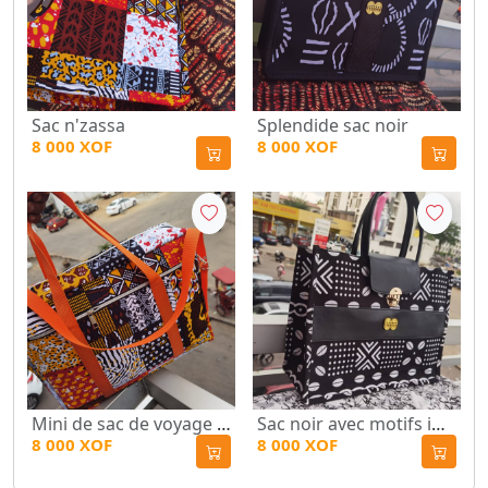
Sac n'zassa
Splendide sac noir
8 000 XOF
8 000 XOF
Mini de sac de voyage n'zassa
Sac noir avec motifs imprimés blancs avec fermeture
8 000 XOF
8 000 XOF