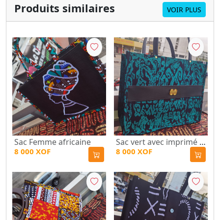
Produits similaires
VOIR PLUS
Sac Femme africaine
Sac vert avec imprimé bijou doré
8 000 XOF
8 000 XOF